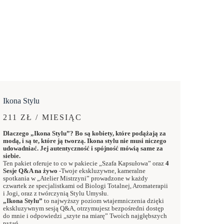
Ikona Stylu
211 ZŁ / MIESIĄC
Dlaczego „Ikona Stylu”? Bo są kobiety, które podążają za
modą, i są te, które ją tworzą. Ikona stylu nie musi niczego
udowadniać. Jej autentyczność i spójność mówią same za
siebie.
Ten pakiet oferuje to co w pakiecie „Szafa Kapsułowa” oraz
4
Sesje Q&A na żywo
-Twoje ekskluzywne, kameralne
spotkania w „Atelier Mistrzyni” prowadzone w każdy
czwartek ze specjalistkami od Biologi Totalnej, Aromaterapii
i Jogi, oraz z twórczynią Stylu Umysłu.
„Ikona Stylu”
to najwyższy poziom wtajemniczenia dzięki
ekskluzywnym sesją Q&A, otrzymujesz bezpośredni dostęp
do mnie i odpowiedzi „szyte na miarę” Twoich najgłębszych
pytań.