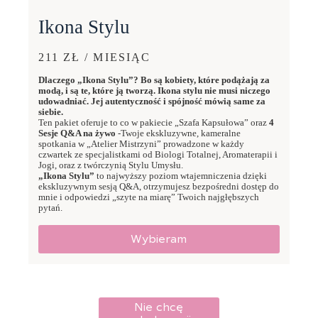
Ikona Stylu
211 ZŁ / MIESIĄC
Dlaczego „Ikona Stylu”? Bo są kobiety, które podążają za
modą, i są te, które ją tworzą. Ikona stylu nie musi niczego
udowadniać. Jej autentyczność i spójność mówią same za
siebie.
Ten pakiet oferuje to co w pakiecie „Szafa Kapsułowa” oraz
4
Sesje Q&A na żywo
-Twoje ekskluzywne, kameralne
spotkania w „Atelier Mistrzyni” prowadzone w każdy
czwartek ze specjalistkami od Biologi Totalnej, Aromaterapii i
Jogi, oraz z twórczynią Stylu Umysłu.
„Ikona Stylu”
to najwyższy poziom wtajemniczenia dzięki
ekskluzywnym sesją Q&A, otrzymujesz bezpośredni dostęp do
mnie i odpowiedzi „szyte na miarę” Twoich najgłębszych
pytań.
Wybieram
Nie chcę