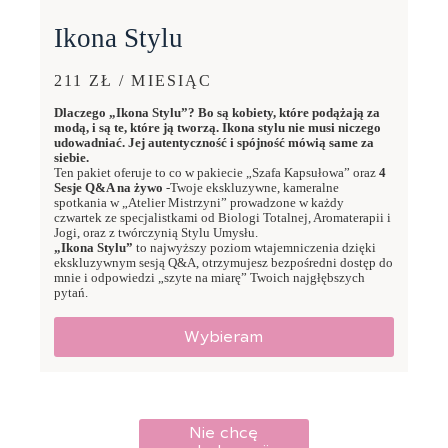
Ikona Stylu
211 ZŁ / MIESIĄC
Dlaczego „Ikona Stylu”? Bo są kobiety, które podążają za
modą, i są te, które ją tworzą. Ikona stylu nie musi niczego
udowadniać. Jej autentyczność i spójność mówią same za
siebie.
Ten pakiet oferuje to co w pakiecie „Szafa Kapsułowa” oraz
4
Sesje Q&A na żywo
-Twoje ekskluzywne, kameralne
spotkania w „Atelier Mistrzyni” prowadzone w każdy
czwartek ze specjalistkami od Biologi Totalnej, Aromaterapii i
Jogi, oraz z twórczynią Stylu Umysłu.
„Ikona Stylu”
to najwyższy poziom wtajemniczenia dzięki
ekskluzywnym sesją Q&A, otrzymujesz bezpośredni dostęp do
mnie i odpowiedzi „szyte na miarę” Twoich najgłębszych
pytań.
Wybieram
Nie chcę