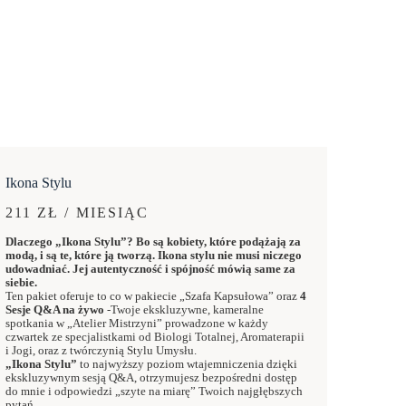
Ikona Stylu
211 ZŁ / MIESIĄC
Dlaczego „Ikona Stylu”? Bo są kobiety, które podążają za
modą, i są te, które ją tworzą. Ikona stylu nie musi niczego
udowadniać. Jej autentyczność i spójność mówią same za
siebie.
Ten pakiet oferuje to co w pakiecie „Szafa Kapsułowa” oraz
4
Sesje Q&A na żywo
-Twoje ekskluzywne, kameralne
spotkania w „Atelier Mistrzyni” prowadzone w każdy
czwartek ze specjalistkami od Biologi Totalnej, Aromaterapii
i Jogi, oraz z twórczynią Stylu Umysłu.
„Ikona Stylu”
to najwyższy poziom wtajemniczenia dzięki
ekskluzywnym sesją Q&A, otrzymujesz bezpośredni dostęp
do mnie i odpowiedzi „szyte na miarę” Twoich najgłębszych
pytań.