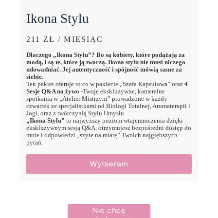
Ikona Stylu
211 ZŁ / MIESIĄC
Dlaczego „Ikona Stylu”? Bo są kobiety, które podążają za
modą, i są te, które ją tworzą. Ikona stylu nie musi niczego
udowadniać. Jej autentyczność i spójność mówią same za
siebie.
Ten pakiet oferuje to co w pakiecie „Szafa Kapsułowa” oraz
4
Sesje Q&A na żywo
-Twoje ekskluzywne, kameralne
spotkania w „Atelier Mistrzyni” prowadzone w każdy
czwartek ze specjalistkami od Biologi Totalnej, Aromaterapii i
Jogi, oraz z twórczynią Stylu Umysłu.
„Ikona Stylu”
to najwyższy poziom wtajemniczenia dzięki
ekskluzywnym sesją Q&A, otrzymujesz bezpośredni dostęp do
mnie i odpowiedzi „szyte na miarę” Twoich najgłębszych
pytań.
Wybieram
Nie chcę