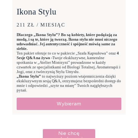
Ikona Stylu
211 ZŁ / MIESIĄC
Dlaczego „Ikona Stylu”? Bo są kobiety, które podążają za
modą, i są te, które ją tworzą. Ikona stylu nie musi niczego
udowadniać. Jej autentyczność i spójność mówią same za
siebie.
Ten pakiet oferuje to co w pakiecie „Szafa Kapsułowa” oraz
4
Sesje Q&A na żywo
-Twoje ekskluzywne, kameralne
spotkania w „Atelier Mistrzyni” prowadzone w każdy
czwartek ze specjalistkami od Biologi Totalnej, Aromaterapii i
Jogi, oraz z twórczynią Stylu Umysłu.
„Ikona Stylu”
to najwyższy poziom wtajemniczenia dzięki
ekskluzywnym sesją Q&A, otrzymujesz bezpośredni dostęp do
mnie i odpowiedzi „szyte na miarę” Twoich najgłębszych
pytań.
Wybieram
Nie chcę