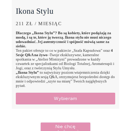
Ikona Stylu
211 ZŁ / MIESIĄC
Dlaczego „Ikona Stylu”? Bo są kobiety, które podążają za
modą, i są te, które ją tworzą. Ikona stylu nie musi niczego
udowadniać. Jej autentyczność i spójność mówią same za
siebie.
Ten pakiet oferuje to co w pakiecie „Szafa Kapsułowa” oraz
4
Sesje Q&A na żywo
-Twoje ekskluzywne, kameralne
spotkania w „Atelier Mistrzyni” prowadzone w każdy
czwartek ze specjalistkami od Biologi Totalnej, Aromaterapii i
Jogi, oraz z twórczynią Stylu Umysłu.
„Ikona Stylu”
to najwyższy poziom wtajemniczenia dzięki
ekskluzywnym sesją Q&A, otrzymujesz bezpośredni dostęp do
mnie i odpowiedzi „szyte na miarę” Twoich najgłębszych
pytań.
Wybieram
Nie chcę