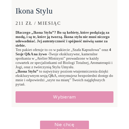
Ikona Stylu
211 ZŁ / MIESIĄC
Dlaczego „Ikona Stylu”? Bo są kobiety, które podążają za
modą, i są te, które ją tworzą. Ikona stylu nie musi niczego
udowadniać. Jej autentyczność i spójność mówią same za
siebie.
Ten pakiet oferuje to co w pakiecie „Szafa Kapsułowa” oraz
4
Sesje Q&A na żywo
-Twoje ekskluzywne, kameralne
spotkania w „Atelier Mistrzyni” prowadzone w każdy
czwartek ze specjalistkami od Biologi Totalnej, Aromaterapii i
Jogi, oraz z twórczynią Stylu Umysłu.
„Ikona Stylu”
to najwyższy poziom wtajemniczenia dzięki
ekskluzywnym sesją Q&A, otrzymujesz bezpośredni dostęp do
mnie i odpowiedzi „szyte na miarę” Twoich najgłębszych
pytań.
Wybieram
Nie chcę