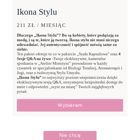
Ikona Stylu
211 ZŁ / MIESIĄC
Dlaczego „Ikona Stylu”? Bo są kobiety, które podążają za
modą, i są te, które ją tworzą. Ikona stylu nie musi niczego
udowadniać. Jej autentyczność i spójność mówią same za
siebie.
Ten pakiet oferuje to co w pakiecie „Szafa Kapsułowa” oraz
4
Sesje Q&A na żywo
-Twoje ekskluzywne, kameralne
spotkania w „Atelier Mistrzyni” prowadzone w każdy
czwartek ze specjalistkami od Biologi Totalnej, Aromaterapii i
Jogi, oraz z twórczynią Stylu Umysłu.
„Ikona Stylu”
to najwyższy poziom wtajemniczenia dzięki
ekskluzywnym sesją Q&A, otrzymujesz bezpośredni dostęp do
mnie i odpowiedzi „szyte na miarę” Twoich najgłębszych
pytań.
Wybieram
Nie chcę