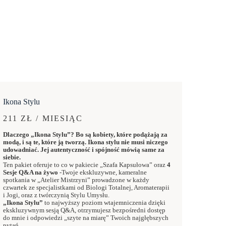
Ikona Stylu
211 ZŁ / MIESIĄC
Dlaczego „Ikona Stylu”? Bo są kobiety, które podążają za
modą, i są te, które ją tworzą. Ikona stylu nie musi niczego
udowadniać. Jej autentyczność i spójność mówią same za
siebie.
Ten pakiet oferuje to co w pakiecie „Szafa Kapsułowa” oraz
4
Sesje Q&A na żywo
-Twoje ekskluzywne, kameralne
spotkania w „Atelier Mistrzyni” prowadzone w każdy
czwartek ze specjalistkami od Biologi Totalnej, Aromaterapii
i Jogi, oraz z twórczynią Stylu Umysłu.
„Ikona Stylu”
to najwyższy poziom wtajemniczenia dzięki
ekskluzywnym sesją Q&A, otrzymujesz bezpośredni dostęp
do mnie i odpowiedzi „szyte na miarę” Twoich najgłębszych
pytań.