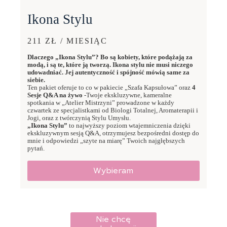
Ikona Stylu
211 ZŁ / MIESIĄC
Dlaczego „Ikona Stylu”? Bo są kobiety, które podążają za
modą, i są te, które ją tworzą. Ikona stylu nie musi niczego
udowadniać. Jej autentyczność i spójność mówią same za
siebie.
Ten pakiet oferuje to co w pakiecie „Szafa Kapsułowa” oraz
4
Sesje Q&A na żywo
-Twoje ekskluzywne, kameralne
spotkania w „Atelier Mistrzyni” prowadzone w każdy
czwartek ze specjalistkami od Biologi Totalnej, Aromaterapii i
Jogi, oraz z twórczynią Stylu Umysłu.
„Ikona Stylu”
to najwyższy poziom wtajemniczenia dzięki
ekskluzywnym sesją Q&A, otrzymujesz bezpośredni dostęp do
mnie i odpowiedzi „szyte na miarę” Twoich najgłębszych
pytań.
Wybieram
Nie chcę