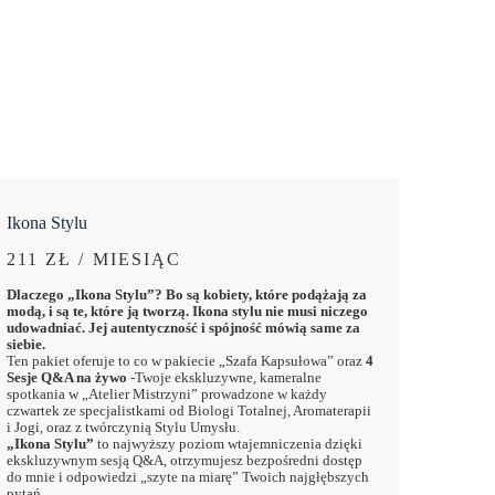
Ikona Stylu
211 ZŁ / MIESIĄC
Dlaczego „Ikona Stylu”? Bo są kobiety, które podążają za
modą, i są te, które ją tworzą. Ikona stylu nie musi niczego
udowadniać. Jej autentyczność i spójność mówią same za
siebie.
Ten pakiet oferuje to co w pakiecie „Szafa Kapsułowa” oraz
4
Sesje Q&A na żywo
-Twoje ekskluzywne, kameralne
spotkania w „Atelier Mistrzyni” prowadzone w każdy
czwartek ze specjalistkami od Biologi Totalnej, Aromaterapii
i Jogi, oraz z twórczynią Stylu Umysłu.
„Ikona Stylu”
to najwyższy poziom wtajemniczenia dzięki
ekskluzywnym sesją Q&A, otrzymujesz bezpośredni dostęp
do mnie i odpowiedzi „szyte na miarę” Twoich najgłębszych
pytań.