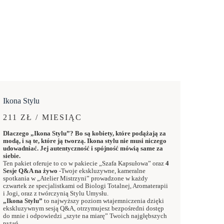
Ikona Stylu
211 ZŁ / MIESIĄC
Dlaczego „Ikona Stylu”? Bo są kobiety, które podążają za
modą, i są te, które ją tworzą. Ikona stylu nie musi niczego
udowadniać. Jej autentyczność i spójność mówią same za
siebie.
Ten pakiet oferuje to co w pakiecie „Szafa Kapsułowa” oraz
4
Sesje Q&A na żywo
-Twoje ekskluzywne, kameralne
spotkania w „Atelier Mistrzyni” prowadzone w każdy
czwartek ze specjalistkami od Biologi Totalnej, Aromaterapii
i Jogi, oraz z twórczynią Stylu Umysłu.
„Ikona Stylu”
to najwyższy poziom wtajemniczenia dzięki
ekskluzywnym sesją Q&A, otrzymujesz bezpośredni dostęp
do mnie i odpowiedzi „szyte na miarę” Twoich najgłębszych
pytań.