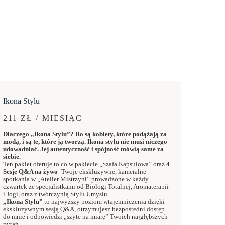
Ikona Stylu
211 ZŁ / MIESIĄC
Dlaczego „Ikona Stylu”? Bo są kobiety, które podążają za
modą, i są te, które ją tworzą. Ikona stylu nie musi niczego
udowadniać. Jej autentyczność i spójność mówią same za
siebie.
Ten pakiet oferuje to co w pakiecie „Szafa Kapsułowa” oraz
4
Sesje Q&A na żywo
-Twoje ekskluzywne, kameralne
spotkania w „Atelier Mistrzyni” prowadzone w każdy
czwartek ze specjalistkami od Biologi Totalnej, Aromaterapii
i Jogi, oraz z twórczynią Stylu Umysłu.
„Ikona Stylu”
to najwyższy poziom wtajemniczenia dzięki
ekskluzywnym sesją Q&A, otrzymujesz bezpośredni dostęp
do mnie i odpowiedzi „szyte na miarę” Twoich najgłębszych
pytań.