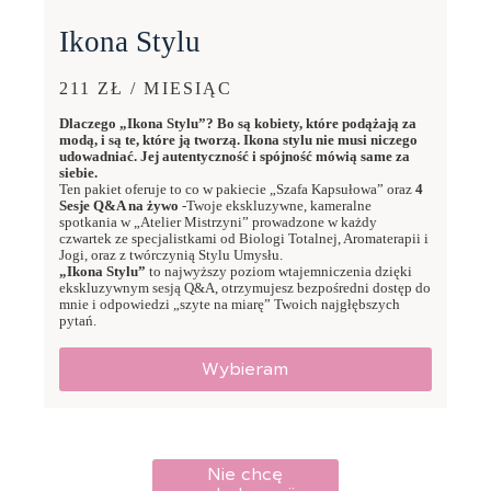
Ikona Stylu
211 ZŁ / MIESIĄC
Dlaczego „Ikona Stylu”? Bo są kobiety, które podążają za
modą, i są te, które ją tworzą. Ikona stylu nie musi niczego
udowadniać. Jej autentyczność i spójność mówią same za
siebie.
Ten pakiet oferuje to co w pakiecie „Szafa Kapsułowa” oraz
4
Sesje Q&A na żywo
-Twoje ekskluzywne, kameralne
spotkania w „Atelier Mistrzyni” prowadzone w każdy
czwartek ze specjalistkami od Biologi Totalnej, Aromaterapii i
Jogi, oraz z twórczynią Stylu Umysłu.
„Ikona Stylu”
to najwyższy poziom wtajemniczenia dzięki
ekskluzywnym sesją Q&A, otrzymujesz bezpośredni dostęp do
mnie i odpowiedzi „szyte na miarę” Twoich najgłębszych
pytań.
Wybieram
Nie chcę