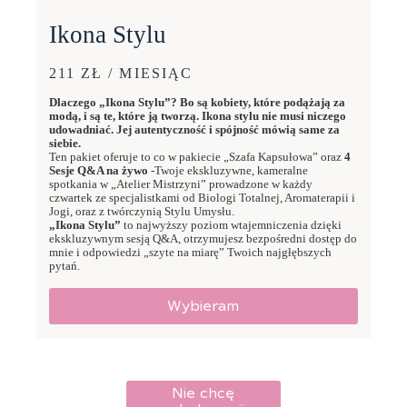
Ikona Stylu
211 ZŁ / MIESIĄC
Dlaczego „Ikona Stylu”? Bo są kobiety, które podążają za
modą, i są te, które ją tworzą. Ikona stylu nie musi niczego
udowadniać. Jej autentyczność i spójność mówią same za
siebie.
Ten pakiet oferuje to co w pakiecie „Szafa Kapsułowa” oraz
4
Sesje Q&A na żywo
-Twoje ekskluzywne, kameralne
spotkania w „Atelier Mistrzyni” prowadzone w każdy
czwartek ze specjalistkami od Biologi Totalnej, Aromaterapii i
Jogi, oraz z twórczynią Stylu Umysłu.
„Ikona Stylu”
to najwyższy poziom wtajemniczenia dzięki
ekskluzywnym sesją Q&A, otrzymujesz bezpośredni dostęp do
mnie i odpowiedzi „szyte na miarę” Twoich najgłębszych
pytań.
Wybieram
Nie chcę