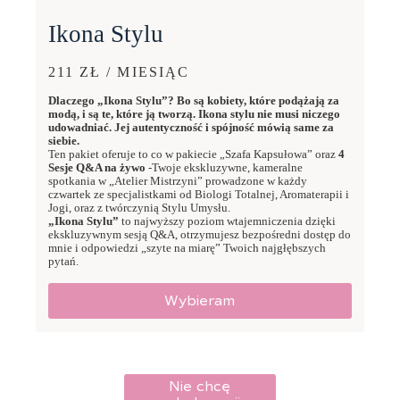
Ikona Stylu
211 ZŁ / MIESIĄC
Dlaczego „Ikona Stylu”? Bo są kobiety, które podążają za
modą, i są te, które ją tworzą. Ikona stylu nie musi niczego
udowadniać. Jej autentyczność i spójność mówią same za
siebie.
Ten pakiet oferuje to co w pakiecie „Szafa Kapsułowa” oraz
4
Sesje Q&A na żywo
-Twoje ekskluzywne, kameralne
spotkania w „Atelier Mistrzyni” prowadzone w każdy
czwartek ze specjalistkami od Biologi Totalnej, Aromaterapii i
Jogi, oraz z twórczynią Stylu Umysłu.
„Ikona Stylu”
to najwyższy poziom wtajemniczenia dzięki
ekskluzywnym sesją Q&A, otrzymujesz bezpośredni dostęp do
mnie i odpowiedzi „szyte na miarę” Twoich najgłębszych
pytań.
Wybieram
Nie chcę