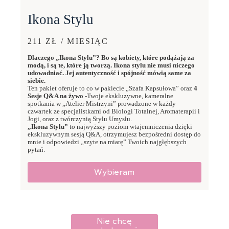
Ikona Stylu
211 ZŁ / MIESIĄC
Dlaczego „Ikona Stylu”? Bo są kobiety, które podążają za
modą, i są te, które ją tworzą. Ikona stylu nie musi niczego
udowadniać. Jej autentyczność i spójność mówią same za
siebie.
Ten pakiet oferuje to co w pakiecie „Szafa Kapsułowa” oraz
4
Sesje Q&A na żywo
-Twoje ekskluzywne, kameralne
spotkania w „Atelier Mistrzyni” prowadzone w każdy
czwartek ze specjalistkami od Biologi Totalnej, Aromaterapii i
Jogi, oraz z twórczynią Stylu Umysłu.
„Ikona Stylu”
to najwyższy poziom wtajemniczenia dzięki
ekskluzywnym sesją Q&A, otrzymujesz bezpośredni dostęp do
mnie i odpowiedzi „szyte na miarę” Twoich najgłębszych
pytań.
Wybieram
Nie chcę