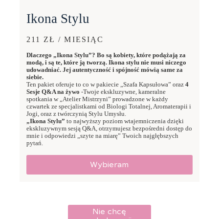
Ikona Stylu
211 ZŁ / MIESIĄC
Dlaczego „Ikona Stylu”? Bo są kobiety, które podążają za
modą, i są te, które ją tworzą. Ikona stylu nie musi niczego
udowadniać. Jej autentyczność i spójność mówią same za
siebie.
Ten pakiet oferuje to co w pakiecie „Szafa Kapsułowa” oraz
4
Sesje Q&A na żywo
-Twoje ekskluzywne, kameralne
spotkania w „Atelier Mistrzyni” prowadzone w każdy
czwartek ze specjalistkami od Biologi Totalnej, Aromaterapii i
Jogi, oraz z twórczynią Stylu Umysłu.
„Ikona Stylu”
to najwyższy poziom wtajemniczenia dzięki
ekskluzywnym sesją Q&A, otrzymujesz bezpośredni dostęp do
mnie i odpowiedzi „szyte na miarę” Twoich najgłębszych
pytań.
Wybieram
Nie chcę