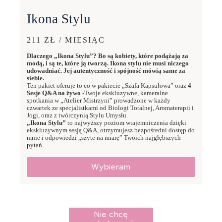
Ikona Stylu
211 ZŁ / MIESIĄC
Dlaczego „Ikona Stylu”? Bo są kobiety, które podążają za
modą, i są te, które ją tworzą. Ikona stylu nie musi niczego
udowadniać. Jej autentyczność i spójność mówią same za
siebie.
Ten pakiet oferuje to co w pakiecie „Szafa Kapsułowa” oraz
4
Sesje Q&A na żywo
-Twoje ekskluzywne, kameralne
spotkania w „Atelier Mistrzyni” prowadzone w każdy
czwartek ze specjalistkami od Biologi Totalnej, Aromaterapii i
Jogi, oraz z twórczynią Stylu Umysłu.
„Ikona Stylu”
to najwyższy poziom wtajemniczenia dzięki
ekskluzywnym sesją Q&A, otrzymujesz bezpośredni dostęp do
mnie i odpowiedzi „szyte na miarę” Twoich najgłębszych
pytań.
Wybieram
Nie chcę