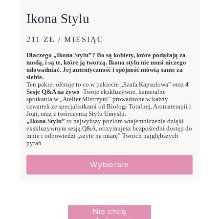
Ikona Stylu
211 ZŁ / MIESIĄC
Dlaczego „Ikona Stylu”? Bo są kobiety, które podążają za
modą, i są te, które ją tworzą. Ikona stylu nie musi niczego
udowadniać. Jej autentyczność i spójność mówią same za
siebie.
Ten pakiet oferuje to co w pakiecie „Szafa Kapsułowa” oraz
4
Sesje Q&A na żywo
-Twoje ekskluzywne, kameralne
spotkania w „Atelier Mistrzyni” prowadzone w każdy
czwartek ze specjalistkami od Biologi Totalnej, Aromaterapii i
Jogi, oraz z twórczynią Stylu Umysłu.
„Ikona Stylu”
to najwyższy poziom wtajemniczenia dzięki
ekskluzywnym sesją Q&A, otrzymujesz bezpośredni dostęp do
mnie i odpowiedzi „szyte na miarę” Twoich najgłębszych
pytań.
Wybieram
Nie chcę