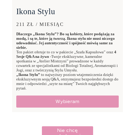
Ikona Stylu
211 ZŁ / MIESIĄC
Dlaczego „Ikona Stylu”? Bo są kobiety, które podążają za
modą, i są te, które ją tworzą. Ikona stylu nie musi niczego
udowadniać. Jej autentyczność i spójność mówią same za
siebie.
Ten pakiet oferuje to co w pakiecie „Szafa Kapsułowa” oraz
4
Sesje Q&A na żywo
-Twoje ekskluzywne, kameralne
spotkania w „Atelier Mistrzyni” prowadzone w każdy
czwartek ze specjalistkami od Biologi Totalnej, Aromaterapii i
Jogi, oraz z twórczynią Stylu Umysłu.
„Ikona Stylu”
to najwyższy poziom wtajemniczenia dzięki
ekskluzywnym sesją Q&A, otrzymujesz bezpośredni dostęp do
mnie i odpowiedzi „szyte na miarę” Twoich najgłębszych
pytań.
Wybieram
Nie chcę