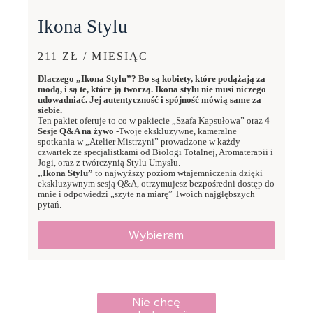
Ikona Stylu
211 ZŁ / MIESIĄC
Dlaczego „Ikona Stylu”? Bo są kobiety, które podążają za
modą, i są te, które ją tworzą. Ikona stylu nie musi niczego
udowadniać. Jej autentyczność i spójność mówią same za
siebie.
Ten pakiet oferuje to co w pakiecie „Szafa Kapsułowa” oraz
4
Sesje Q&A na żywo
-Twoje ekskluzywne, kameralne
spotkania w „Atelier Mistrzyni” prowadzone w każdy
czwartek ze specjalistkami od Biologi Totalnej, Aromaterapii i
Jogi, oraz z twórczynią Stylu Umysłu.
„Ikona Stylu”
to najwyższy poziom wtajemniczenia dzięki
ekskluzywnym sesją Q&A, otrzymujesz bezpośredni dostęp do
mnie i odpowiedzi „szyte na miarę” Twoich najgłębszych
pytań.
Wybieram
Nie chcę