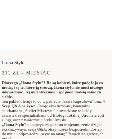
Ikona Stylu
211 ZŁ / MIESIĄC
Dlaczego „Ikona Stylu”? Bo są kobiety, które podążają za
modą, i są te, które ją tworzą. Ikona stylu nie musi niczego
udowadniać. Jej autentyczność i spójność mówią same za
siebie.
Ten pakiet oferuje to co w pakiecie „Szafa Kapsułowa” oraz
4
Sesje Q&A na żywo
-Twoje ekskluzywne, kameralne
spotkania w „Atelier Mistrzyni” prowadzone w każdy
czwartek ze specjalistkami od Biologi Totalnej, Aromaterapii
i Jogi, oraz z twórczynią Stylu Umysłu.
„Ikona Stylu”
to najwyższy poziom wtajemniczenia dzięki
ekskluzywnym sesją Q&A, otrzymujesz bezpośredni dostęp
do mnie i odpowiedzi „szyte na miarę” Twoich najgłębszych
pytań.