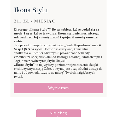
Ikona Stylu
211 ZŁ / MIESIĄC
Dlaczego „Ikona Stylu”? Bo są kobiety, które podążają za
modą, i są te, które ją tworzą. Ikona stylu nie musi niczego
udowadniać. Jej autentyczność i spójność mówią same za
siebie.
Ten pakiet oferuje to co w pakiecie „Szafa Kapsułowa” oraz
4
Sesje Q&A na żywo
-Twoje ekskluzywne, kameralne
spotkania w „Atelier Mistrzyni” prowadzone w każdy
czwartek ze specjalistkami od Biologi Totalnej, Aromaterapii i
Jogi, oraz z twórczynią Stylu Umysłu.
„Ikona Stylu”
to najwyższy poziom wtajemniczenia dzięki
ekskluzywnym sesją Q&A, otrzymujesz bezpośredni dostęp do
mnie i odpowiedzi „szyte na miarę” Twoich najgłębszych
pytań.
Wybieram
Nie chcę