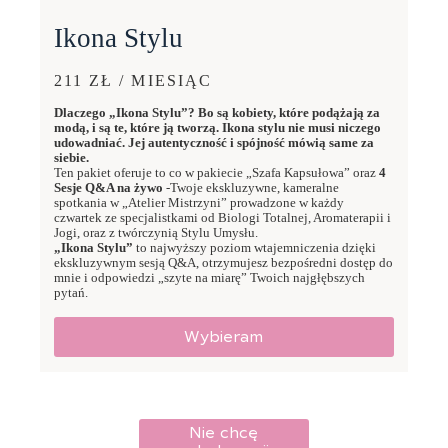
Ikona Stylu
211 ZŁ / MIESIĄC
Dlaczego „Ikona Stylu”? Bo są kobiety, które podążają za
modą, i są te, które ją tworzą. Ikona stylu nie musi niczego
udowadniać. Jej autentyczność i spójność mówią same za
siebie.
Ten pakiet oferuje to co w pakiecie „Szafa Kapsułowa” oraz
4
Sesje Q&A na żywo
-Twoje ekskluzywne, kameralne
spotkania w „Atelier Mistrzyni” prowadzone w każdy
czwartek ze specjalistkami od Biologi Totalnej, Aromaterapii i
Jogi, oraz z twórczynią Stylu Umysłu.
„Ikona Stylu”
to najwyższy poziom wtajemniczenia dzięki
ekskluzywnym sesją Q&A, otrzymujesz bezpośredni dostęp do
mnie i odpowiedzi „szyte na miarę” Twoich najgłębszych
pytań.
Wybieram
Nie chcę