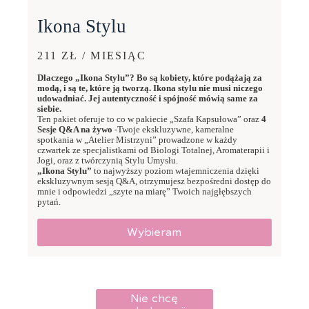
Ikona Stylu
211 ZŁ / MIESIĄC
Dlaczego „Ikona Stylu”? Bo są kobiety, które podążają za
modą, i są te, które ją tworzą. Ikona stylu nie musi niczego
udowadniać. Jej autentyczność i spójność mówią same za
siebie.
Ten pakiet oferuje to co w pakiecie „Szafa Kapsułowa” oraz
4
Sesje Q&A na żywo
-Twoje ekskluzywne, kameralne
spotkania w „Atelier Mistrzyni” prowadzone w każdy
czwartek ze specjalistkami od Biologi Totalnej, Aromaterapii i
Jogi, oraz z twórczynią Stylu Umysłu.
„Ikona Stylu”
to najwyższy poziom wtajemniczenia dzięki
ekskluzywnym sesją Q&A, otrzymujesz bezpośredni dostęp do
mnie i odpowiedzi „szyte na miarę” Twoich najgłębszych
pytań.
Wybieram
Nie chcę