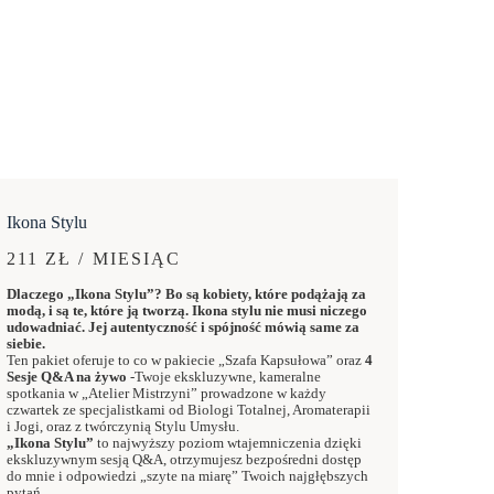
Ikona Stylu
211 ZŁ / MIESIĄC
Dlaczego „Ikona Stylu”? Bo są kobiety, które podążają za
modą, i są te, które ją tworzą. Ikona stylu nie musi niczego
udowadniać. Jej autentyczność i spójność mówią same za
siebie.
Ten pakiet oferuje to co w pakiecie „Szafa Kapsułowa” oraz
4
Sesje Q&A na żywo
-Twoje ekskluzywne, kameralne
spotkania w „Atelier Mistrzyni” prowadzone w każdy
czwartek ze specjalistkami od Biologi Totalnej, Aromaterapii
i Jogi, oraz z twórczynią Stylu Umysłu.
„Ikona Stylu”
to najwyższy poziom wtajemniczenia dzięki
ekskluzywnym sesją Q&A, otrzymujesz bezpośredni dostęp
do mnie i odpowiedzi „szyte na miarę” Twoich najgłębszych
pytań.