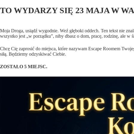
TO WYDARZY SIĘ 23 MAJA W W
Moja Droga, usiądź wygodnie. Weź głęboki oddech. Ten tekst nie zna
wszystko jest „w porządku”, niby dbasz o dom, pracę, rodzinę, ale w 
Chcę Cię zaprosić do miejsca, które nazywam Escape Roomem Twojego
siłą. Będziemy odzyskiwać Ciebie.
ZOSTAŁO 5 MIEJSC.