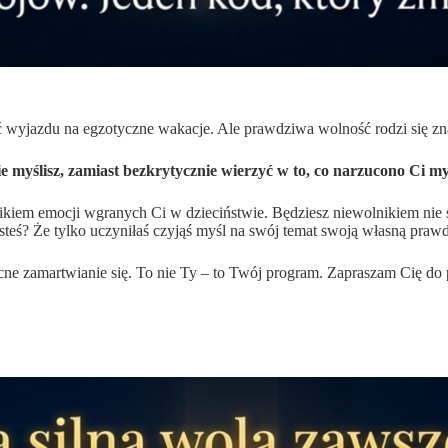
 wyjazdu na egzotyczne wakacje. Ale prawdziwa wolność rodzi się zna
 myślisz, zamiast bezkrytycznie wierzyć w to, co narzucono Ci my
ikiem emocji wgranych Ci w dzieciństwie. Będziesz niewolnikiem nie 
esteś? Że tylko uczyniłaś czyjąś myśl na swój temat swoją własną praw
 nocne zamartwianie się. To nie Ty – to Twój program. Zapraszam Cię d