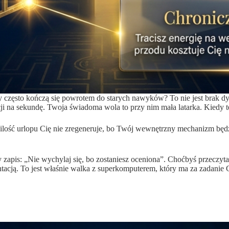
często kończą się powrotem do starych nawyków? To nie jest brak dys
cji na sekundę. Twoja świadoma wola to przy nim mała latarka. Kied
 ilość urlopu Cię nie zregeneruje, bo Twój wewnętrzny mechanizm będ
pis: „Nie wychylaj się, bo zostaniesz oceniona”. Choćbyś przeczytał
ntacją. To jest właśnie walka z superkomputerem, który ma za zadan