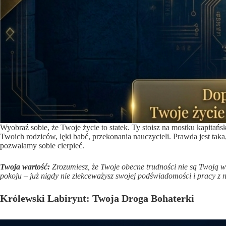
Wyobraź sobie, że Twoje życie to statek. Ty stoisz na mostku kapitań
Twoich rodziców, lęki babć, przekonania nauczycieli. Prawda jest tak
pozwalamy sobie cierpieć.
Twoja wartość:
Zrozumiesz, że Twoje obecne trudności nie są Twoją wi
pokoju – już nigdy nie zlekceważysz swojej podświadomości i pracy z n
Królewski Labirynt: Twoja Droga Bohaterki