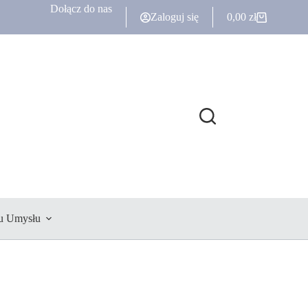
Dołącz do nas
Zaloguj się
0,00
zł
Koszyk
u Umysłu