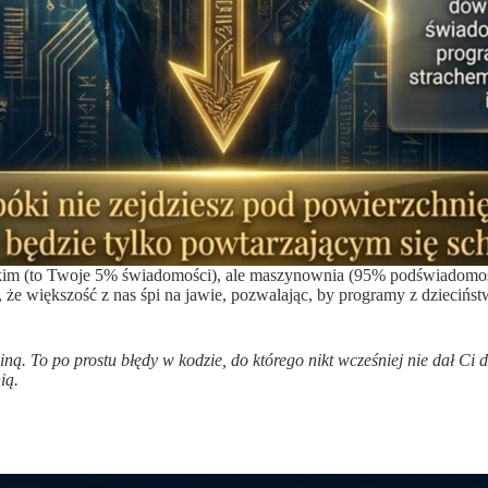
skim (to Twoje 5% świadomości), ale maszynownia (95% podświadomości)
a, że większość z nas śpi na jawie, pozwalając, by programy z dzieciń
ną. To po prostu błędy w kodzie, do którego nikt wcześniej nie dał Ci 
ią.